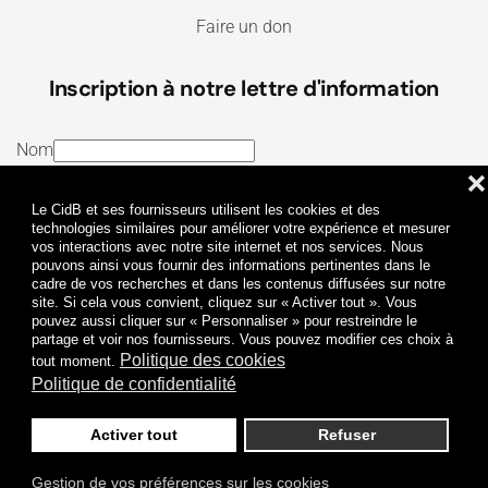
Faire un don
Inscription à notre lettre d'information
Nom
❌
E-mail
Le CidB et ses fournisseurs utilisent les cookies et des
J’ai lu et j’accepte les
Termes et conditions
et la
technologies similaires pour améliorer votre expérience et mesurer
vos interactions avec notre site internet et nos services. Nous
Politique de confidentialité
pouvons ainsi vous fournir des informations pertinentes dans le
cadre de vos recherches et dans les contenus diffusées sur notre
site. Si cela vous convient, cliquez sur « Activer tout ». Vous
Je m'abonne
pouvez aussi cliquer sur « Personnaliser » pour restreindre le
partage et voir nos fournisseurs. Vous pouvez modifier ces choix à
Politique des cookies
tout moment.
Politique de confidentialité
Activer tout
Refuser
Politique de confidentialité
Mentions légales
Gestion de vos préférences sur les cookies