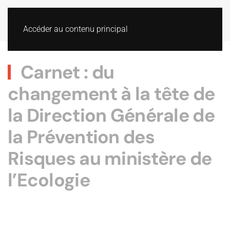
Accéder au contenu principal
Carnet : du
changement à la tête de
la Direction Générale de
la Prévention des
Risques au ministère de
l’Ecologie