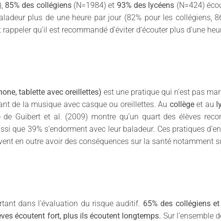
),
85% des collégiens
(N=1984) et
93% des lycéens
(N=424) écout
aladeur plus de une heure par jour (82% pour les collégiens, 
t rappeler qu’il est recommandé d’éviter d’écouter plus d’une heu
ne, tablette avec oreillettes)
est une pratique qui n’est pas ma
tant de la musique avec casque ou oreillettes. Au
collège
et au
l
 de Guibert et al. (2009) montre qu’un quart des élèves reco
aussi que 39% s’endorment avec leur baladeur. Ces pratiques d’e
vent en outre avoir des conséquences sur la santé notamment su
tant dans l’évaluation du risque auditif.
65% des collégiens e
lèves écoutent fort, plus ils écoutent longtemps.
Sur l’ensemble de