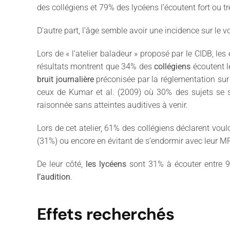
des collégiens et 79% des lycéens l’écoutent fort ou trè
D’autre part, l’âge semble avoir une incidence sur le v
Lors de « l’atelier baladeur » proposé par le CIDB, l
résultats montrent que 34% des
collégiens
écoutent l
bruit journalière
préconisée par la réglementation sur 
ceux de Kumar et al. (2009) où 30% des sujets se s
raisonnée sans atteintes auditives à venir.
Lors de cet atelier, 61% des collégiens déclarent vou
(31%) ou encore en évitant de s’endormir avec leur MP3
De leur côté,
les lycéens
sont 31% à écouter entre 9
l’audition
.
Effets recherchés