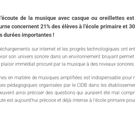
l’écoute de la musique avec casque ou oreillettes est 
turne concernent 21% des élèves à l’école primaire et 
es durées importantes !
léchargements sur internet et les progrès technologiques ont e
hoisir son univers sonore dans un environnement bruyant permet 
e plaisir immédiat procuré par la musique à des niveaux sonores 
eunes en matière de musiques amplifiées est indispensable pour
ences pédagogiques organisées par le CIDB dans les établissemen
uvent ainsi préciser des questions qui auraient été mal compris
te est aujourd’hui précoce et déjà intense à l’école primaire pour