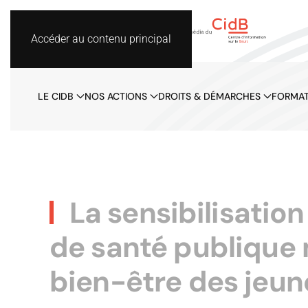
Accéder au contenu principal
LE CIDB
NOS ACTIONS
DROITS & DÉMARCHES
FORMAT
La sensibilisation
de santé publique m
bien-être des jeun