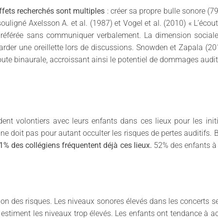
ffets recherchés sont multiples
: créer sa propre bulle sonore (79
souligné Axelsson A. et al. (1987) et Vogel et al. (2010) « L’éc
préférée sans communiquer verbalement. La dimension sociale 
garder une oreillette lors de discussions. Snowden et Zapala (20
te binaurale, accroissant ainsi le potentiel de dommages audit
t volontiers avec leurs enfants dans ces lieux pour les initier
ne doit pas pour autant occulter les risques de pertes auditifs. B
41% des collégiens fréquentent déjà ces lieux.
52% des enfants à l
ion des risques. Les niveaux sonores élevés dans les concerts s
 estiment les niveaux trop élevés. Les enfants ont tendance à 