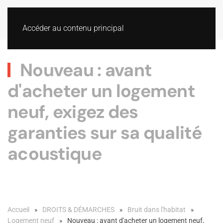
Accéder au contenu principal
Nouveau : avant
d'acheter un logement
neuf, exigez des
garanties sur sa qualité
acoustique
Accueil
DROITS & DÉMARCHES
Bruit dans l'habitat
Logement neuf
Nouveau : avant d'acheter un logement neuf,