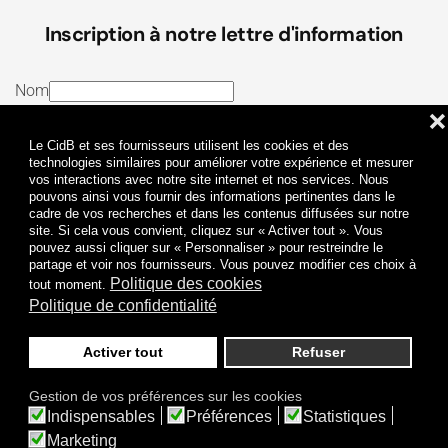
Inscription à notre lettre d'information
Nom
❌
E-mail
Le CidB et ses fournisseurs utilisent les cookies et des
J’ai lu et j’accepte les
Termes et conditions
et la
technologies similaires pour améliorer votre expérience et mesurer
vos interactions avec notre site internet et nos services. Nous
Politique de confidentialité
pouvons ainsi vous fournir des informations pertinentes dans le
cadre de vos recherches et dans les contenus diffusées sur notre
site. Si cela vous convient, cliquez sur « Activer tout ». Vous
Je m'abonne
pouvez aussi cliquer sur « Personnaliser » pour restreindre le
partage et voir nos fournisseurs. Vous pouvez modifier ces choix à
Politique des cookies
tout moment.
Politique de confidentialité
Activer tout
Refuser
Politique de confidentialité
Mentions légales
Gestion de vos préférences sur les cookies
© 2009-
2026
CidB. Tous droits réservés.
Indispensables
Préférences
Statistiques
Réalisation
Atypik Design
.
Une question sur le bruit ?
Marketing