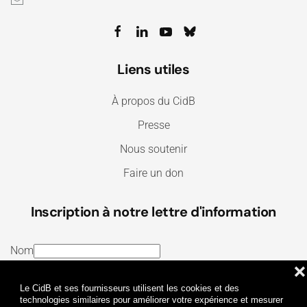
Liens utiles
À propos du CidB
Presse
Nous soutenir
Faire un don
Inscription à notre lettre d'information
Nom
❌
E-mail
Le CidB et ses fournisseurs utilisent les cookies et des
J’ai lu et j’accepte les
Termes et conditions
et la
technologies similaires pour améliorer votre expérience et mesurer