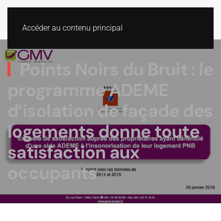
Accéder au contenu principal
Points Noirs du Bruit : le
programme ADEME
d’isolation de façade des
logements donne toute
satisfaction aux
occupants