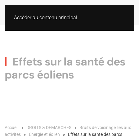
Accéder au contenu principal
Effets sur la santé des
parcs éoliens
Accueil
DROITS & DÉMARCHES
Bruits de voisinage liés aux
activités
Énergie et éolien
Effets sur la santé des parcs