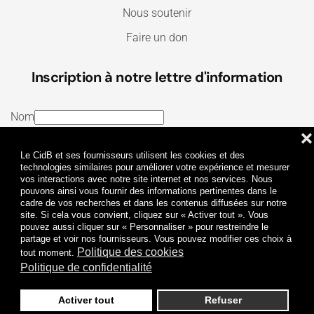
Nous soutenir
Faire un don
Inscription à notre lettre d'information
Nom
❌
E-mail
Le CidB et ses fournisseurs utilisent les cookies et des
J’ai lu et j’accepte les
Termes et conditions
et la
technologies similaires pour améliorer votre expérience et mesurer
vos interactions avec notre site internet et nos services. Nous
Politique de confidentialité
pouvons ainsi vous fournir des informations pertinentes dans le
cadre de vos recherches et dans les contenus diffusées sur notre
site. Si cela vous convient, cliquez sur « Activer tout ». Vous
Je m'abonne
pouvez aussi cliquer sur « Personnaliser » pour restreindre le
partage et voir nos fournisseurs. Vous pouvez modifier ces choix à
Politique des cookies
tout moment.
Politique de confidentialité
Activer tout
Refuser