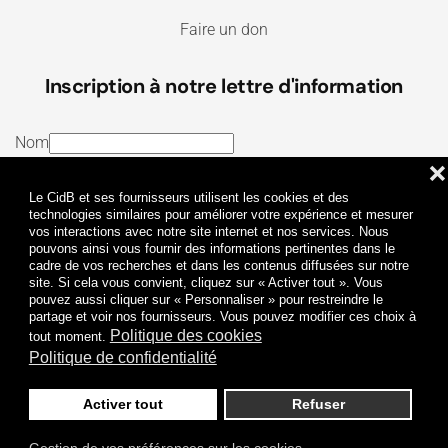
Faire un don
Inscription à notre lettre d'information
Nom
❌
E-mail
Le CidB et ses fournisseurs utilisent les cookies et des
J’ai lu et j’accepte les
Termes et conditions
et la
technologies similaires pour améliorer votre expérience et mesurer
vos interactions avec notre site internet et nos services. Nous
Politique de confidentialité
pouvons ainsi vous fournir des informations pertinentes dans le
cadre de vos recherches et dans les contenus diffusées sur notre
site. Si cela vous convient, cliquez sur « Activer tout ». Vous
Je m'abonne
pouvez aussi cliquer sur « Personnaliser » pour restreindre le
partage et voir nos fournisseurs. Vous pouvez modifier ces choix à
Politique des cookies
tout moment.
Politique de confidentialité
Activer tout
Refuser
Politique de confidentialité
Mentions légales