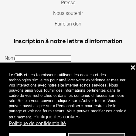
Presse
Nous soutenir
Faire un don
Inscription à notre lettre d'information
Nom
❌
E-mail
Le CidB et ses fournisseurs utilisent les cookies et des
J’ai lu et j’accepte les
Termes et conditions
et la
technologies similaires pour améliorer votre expérience et mesurer
vos interactions avec notre site internet et nos services. Nous
Politique de confidentialité
pouvons ainsi vous fournir des informations pertinentes dans le
cadre de vos recherches et dans les contenus diffusées sur notre
site. Si cela vous convient, cliquez sur « Activer tout ». Vous
Je m'abonne
pouvez aussi cliquer sur « Personnaliser » pour restreindre le
partage et voir nos fournisseurs. Vous pouvez modifier ces choix à
Politique des cookies
tout moment.
Politique de confidentialité