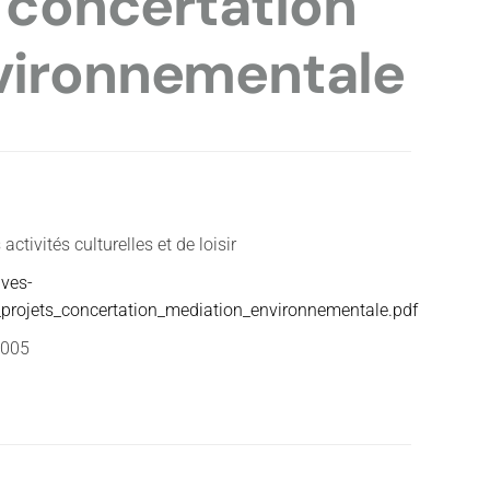
: concertation
vironnementale
ctivités culturelles et de loisir
ives-
_projets_concertation_mediation_environnementale.pdf
2005