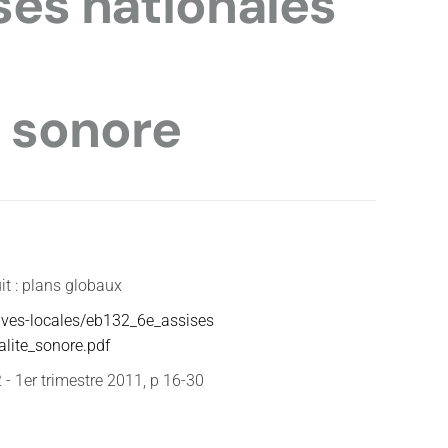
ises nationales
 sonore
it : plans globaux
tives-locales/eb132_6e_assises
alite_sonore.pdf
 - 1er trimestre 2011, p 16-30