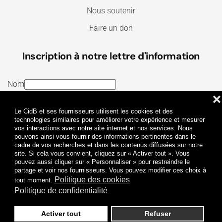
Nous soutenir
Faire un don
Inscription à notre lettre d'information
Nom
❌
E-mail
Le CidB et ses fournisseurs utilisent les cookies et des
J’ai lu et j’accepte les
Termes et conditions
et la
technologies similaires pour améliorer votre expérience et mesurer
vos interactions avec notre site internet et nos services. Nous
Politique de confidentialité
pouvons ainsi vous fournir des informations pertinentes dans le
cadre de vos recherches et dans les contenus diffusées sur notre
site. Si cela vous convient, cliquez sur « Activer tout ». Vous
Je m'abonne
pouvez aussi cliquer sur « Personnaliser » pour restreindre le
partage et voir nos fournisseurs. Vous pouvez modifier ces choix à
Politique des cookies
tout moment.
Politique de confidentialité
Activer tout
Refuser