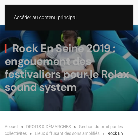
Accéder au contenu principal
Rock En Seine 2019 :
engouement des
festivaliers pour le Relax
sound system
Accueil
DROITS & DÉMARCHES
Gestion du bruit par les
collectivités
Lieux diffusant des sons amplifiés
Rock En