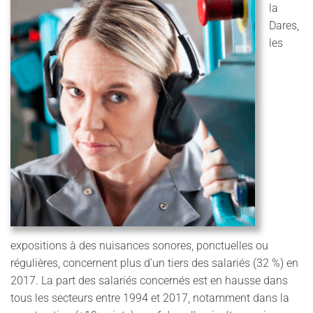
la
Dares,
les
expositions à des nuisances
sonore
s, ponctuelles ou
régulières, concernent plus d’un tiers des salariés (32 %) en
2017. La part des salariés concernés est en hausse dans
tous les secteurs entre 1994 et 2017, notamment dans la