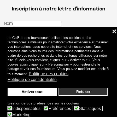
Inscription à notre lettre d'information
Nom
❌
E-mail
Le CidB et ses fournisseurs utilisent les cookies et des
J’ai lu et j’accepte les
Termes et conditions
et la
technologies similaires pour améliorer votre expérience et mesurer
vos interactions avec notre site internet et nos services. Nous
Politique de confidentialité
pouvons ainsi vous fournir des informations pertinentes dans le
cadre de vos recherches et dans les contenus diffusées sur notre
site. Si cela vous convient, cliquez sur « Activer tout ». Vous
Je m'abonne
pouvez aussi cliquer sur « Personnaliser » pour restreindre le
partage et voir nos fournisseurs. Vous pouvez modifier ces choix à
Politique des cookies
tout moment.
Politique de confidentialité
Activer tout
Refuser
Politique de confidentialité
Mentions légales
Gestion de vos préférences sur les cookies
© 2009-
2026
CidB. Tous droits réservés.
Indispensables
Préférences
Statistiques
Réalisation
Atypik Design
.
Une question sur le bruit ?
Marketing