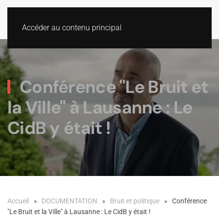
Accéder au contenu principal
Conférence "Le Bruit et
la Ville" à Lausanne : Le
CidB y était !
Accueil
DOCUMENTATION
Bruit et politique
Conférence
"Le Bruit et la Ville" à Lausanne : Le CidB y était !