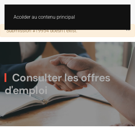
Accéder au contenu principal
×
Alerte
Submission #19954 doesn't exist.
Consulter les offres
d'emploi