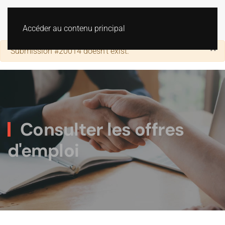
Accéder au contenu principal
×
Alerte
Submission #20014 doesn't exist.
Consulter les offres
d'emploi