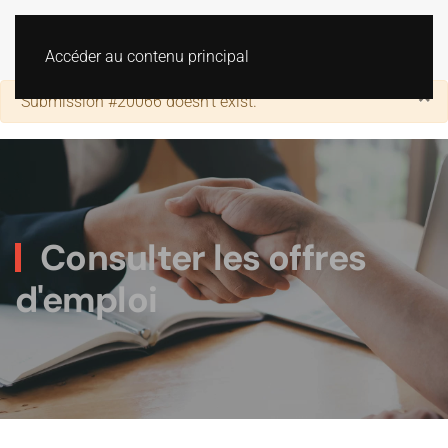
Accéder au contenu principal
×
Alerte
Submission #20066 doesn't exist.
Consulter les offres
d'emploi