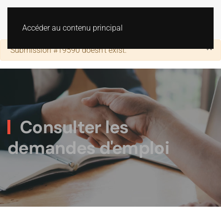
Accéder au contenu principal
×
Alerte
Submission #19590 doesn't exist.
Consulter les
demandes d'emploi