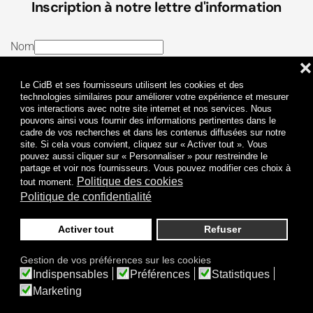
Inscription à notre lettre d'information
Nom
❌
E-mail
Le CidB et ses fournisseurs utilisent les cookies et des
J’ai lu et j’accepte les
Termes et conditions
et la
technologies similaires pour améliorer votre expérience et mesurer
vos interactions avec notre site internet et nos services. Nous
Politique de confidentialité
pouvons ainsi vous fournir des informations pertinentes dans le
cadre de vos recherches et dans les contenus diffusées sur notre
site. Si cela vous convient, cliquez sur « Activer tout ». Vous
Je m'abonne
pouvez aussi cliquer sur « Personnaliser » pour restreindre le
partage et voir nos fournisseurs. Vous pouvez modifier ces choix à
Politique des cookies
tout moment.
Politique de confidentialité
Activer tout
Refuser
Politique de confidentialité
Mentions légales
Gestion de vos préférences sur les cookies
© 2009-
2026
CidB. Tous droits réservés.
Indispensables
Préférences
Statistiques
Réalisation
Atypik Design
.
Une question sur le bruit ?
Marketing