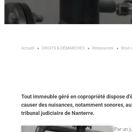
Accueil
DROITS & DÉMARCHES
Ressources
Bruit 
Tout immeuble géré en copropriété dispose d’
causer des nuisances, notamment sonores, aux 
tribunal judiciaire de Nanterre.
Par un j