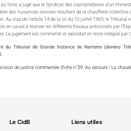
 au fond, a jugé que le Syndicat des copropriétaires d’un immeub
ble des nuisances sonores résultant de la chaufferie collective
on. Au visa de l’article 14 de la loi du 10 juillet 1965, le Tribun
le en cause à réaliser les différents travaux préconisés par l’Ex
es. Le jugement est commenté et reproduit en texte intégral par 
t du Tribunal de Grande Instance de Nanterre (devenu Tribu
XX.
décision de justice commentée (fiche n°39. Au secours ! La chaudiè
Le CidB
Liens utiles