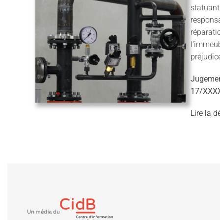
statuant
responsa
réparati
l’immeub
préjudic
Jugemen
17/XX
L
ire la 