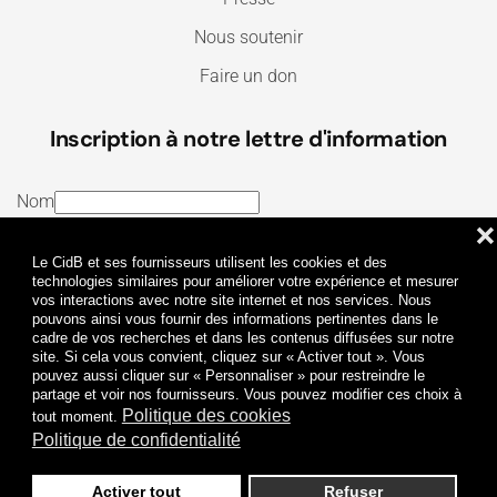
Nous soutenir
Faire un don
Inscription à notre lettre d'information
Nom
❌
E-mail
Le CidB et ses fournisseurs utilisent les cookies et des
J’ai lu et j’accepte les
Termes et conditions
et la
technologies similaires pour améliorer votre expérience et mesurer
vos interactions avec notre site internet et nos services. Nous
Politique de confidentialité
pouvons ainsi vous fournir des informations pertinentes dans le
cadre de vos recherches et dans les contenus diffusées sur notre
site. Si cela vous convient, cliquez sur « Activer tout ». Vous
Je m'abonne
pouvez aussi cliquer sur « Personnaliser » pour restreindre le
partage et voir nos fournisseurs. Vous pouvez modifier ces choix à
Politique des cookies
tout moment.
Politique de confidentialité
Activer tout
Refuser