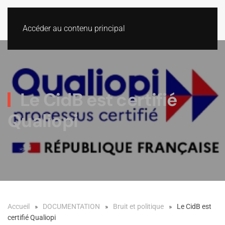
Accéder au contenu principal
Le CidB est certifié
Qualiopi
Accueil
DOCUMENTATION
Bruit et politique
Le CidB est
certifié Qualiopi