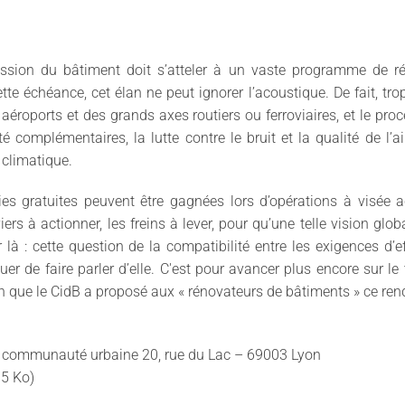
fession du bâtiment doit s’atteler à un vaste programme de r
ette échéance, cet élan ne peut ignorer l’acoustique. De fait, 
roports et des grands axes routiers ou ferroviaires, et le pr
complémentaires, la lutte contre le bruit et la qualité de l’ai
 climatique.
ries gratuites peuvent être gagnées lors d’opérations à visée 
viers à actionner, les freins à lever, pour qu’une telle vision gl
ter là : cette question de la compatibilité entre les exigences 
inuer de faire parler d’elle. C'est pour avancer plus encore sur 
n que le CidB a proposé aux « rénovateurs de bâtiments » ce ren
la communauté urbaine 20, rue du Lac – 69003 Lyon
15 Ko)