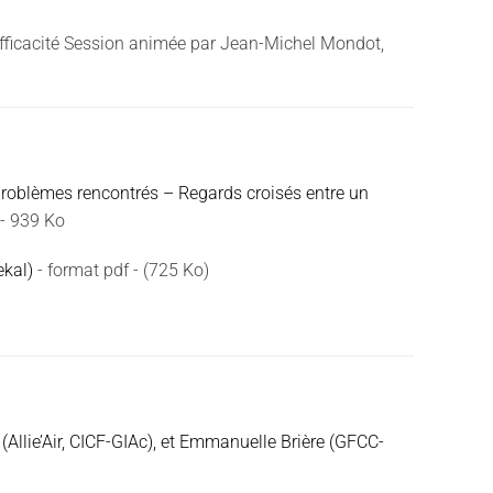
/efficacité Session animée par Jean-Michel Mondot,
ux problèmes rencontrés – Regards croisés entre un
 - 939 Ko
ekal)
- format pdf - (725 Ko)
 (Allie’Air, CICF-GIAc), et Emmanuelle Brière (GFCC-