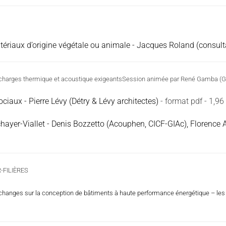
riaux d’origine végétale ou animale - Jacques Roland (consult
s charges thermique et acoustique exigeantsSession animée par René Gamba (
iaux - Pierre Lévy (Détry & Lévy architectes)
- format pdf - 1,9
chayer-Viallet - Denis Bozzetto (Acouphen, CICF-GIAc), Florence 
-FILIÈRES
'échanges sur la conception de bâtiments à haute performance énergétique – les