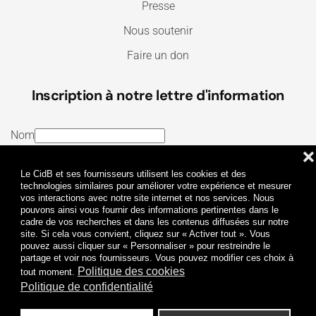
Presse
Nous soutenir
Faire un don
Inscription à notre lettre d'information
Nom
❌
E-mail
Le CidB et ses fournisseurs utilisent les cookies et des
J’ai lu et j’accepte les
Termes et conditions
et la
technologies similaires pour améliorer votre expérience et mesurer
vos interactions avec notre site internet et nos services. Nous
Politique de confidentialité
pouvons ainsi vous fournir des informations pertinentes dans le
cadre de vos recherches et dans les contenus diffusées sur notre
site. Si cela vous convient, cliquez sur « Activer tout ». Vous
Je m'abonne
pouvez aussi cliquer sur « Personnaliser » pour restreindre le
partage et voir nos fournisseurs. Vous pouvez modifier ces choix à
Politique des cookies
tout moment.
Politique de confidentialité