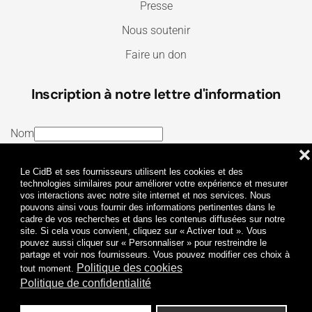
Presse
Nous soutenir
Faire un don
Inscription à notre lettre d'information
Nom
❌
E-mail
Le CidB et ses fournisseurs utilisent les cookies et des
J’ai lu et j’accepte les
Termes et conditions
et la
technologies similaires pour améliorer votre expérience et mesurer
vos interactions avec notre site internet et nos services. Nous
Politique de confidentialité
pouvons ainsi vous fournir des informations pertinentes dans le
cadre de vos recherches et dans les contenus diffusées sur notre
site. Si cela vous convient, cliquez sur « Activer tout ». Vous
Je m'abonne
pouvez aussi cliquer sur « Personnaliser » pour restreindre le
partage et voir nos fournisseurs. Vous pouvez modifier ces choix à
Politique des cookies
tout moment.
Politique de confidentialité