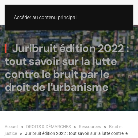
Accéder au contenu principal
Juribruit édition 2022 :
tout savoir sur la lutte
contre le bruit par le
droit de l’urbanisme
Accueil
DROITS & DÉMARCHES
Ressources
Bruit et
justice
Juribruit édition 2022 : tout savoir sur la lutte contre le