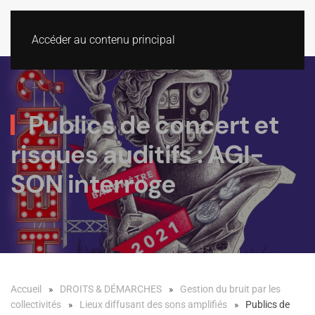
Accéder au contenu principal
Publics de concert et
risques auditifs : AGI-
SON interroge
Accueil
DROITS & DÉMARCHES
Gestion du bruit par les
collectivités
Lieux diffusant des sons amplifiés
Publics de