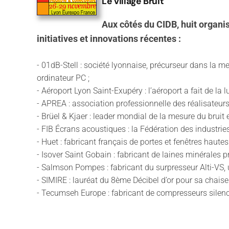
Le village Bruit
Aux côtés du CIDB, huit organ
initiatives et innovations récentes :
- 01dB-Stell : société lyonnaise, précurseur dans la
ordinateur PC ;
- Aéroport Lyon Saint-Exupéry : l’aéroport a fait de la 
- APREA : association professionnelle des réalisateur
- Brüel & Kjaer : leader mondial de la mesure du bruit e
- FIB Écrans acoustiques : la Fédération des industrie
- Huet : fabricant français de portes et fenêtres haute
- Isover Saint Gobain : fabricant de laines minérales pré
- Salmson Pompes : fabricant du surpresseur Alti-VS, 
- SIMIRE : lauréat du 8ème Décibel d’or pour sa chaise 
- Tecumseh Europe : fabricant de compresseurs silenci