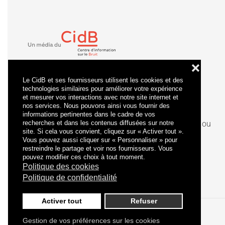
❌
Le CidB et ses fournisseurs utilisent les cookies et des
technologies similaires pour améliorer votre expérience
et mesurer vos interactions avec notre site internet et
nos services. Nous pouvons ainsi vous fournir des
informations pertinentes dans le cadre de vos
recherches et dans les contenus diffusées sur notre
La
certification
qualité a été délivrée au titre de la ou
site. Si cela vous convient, cliquez sur « Activer tout ».
des catégories d'actions suivantes : actions de
Vous pouvez aussi cliquer sur « Personnaliser » pour
formation.
restreindre le partage et voir nos fournisseurs. Vous
pouvez modifier ces choix à tout moment.
Politique des cookies
Politique de confidentialité
Activer tout
Refuser
Gestion de vos préférences sur les cookies
Politique de confidentialité
Mentions légales