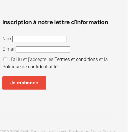
Inscription à notre lettre d'information
Nom
E-mail
J’ai lu et j’accepte les
Termes et conditions
et la
Politique de confidentialité
Je m'abonne
2009-
2026
CidB. Tous droits réservés.
Réalisation
Atypik Design
.