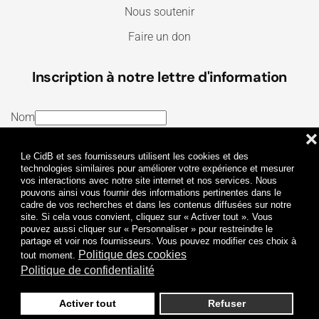
Nous soutenir
Faire un don
Inscription à notre lettre d'information
Nom
❌
E-mail
Le CidB et ses fournisseurs utilisent les cookies et des
J’ai lu et j’accepte les
Termes et conditions
et la
technologies similaires pour améliorer votre expérience et mesurer
vos interactions avec notre site internet et nos services. Nous
Politique de confidentialité
pouvons ainsi vous fournir des informations pertinentes dans le
cadre de vos recherches et dans les contenus diffusées sur notre
site. Si cela vous convient, cliquez sur « Activer tout ». Vous
Je m'abonne
pouvez aussi cliquer sur « Personnaliser » pour restreindre le
partage et voir nos fournisseurs. Vous pouvez modifier ces choix à
Politique des cookies
tout moment.
Politique de confidentialité
Activer tout
Refuser