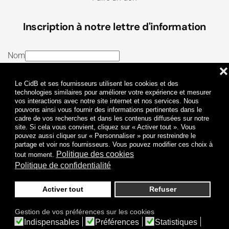
Inscription à notre lettre d'information
Nom
❌
E-mail
Le CidB et ses fournisseurs utilisent les cookies et des
J’ai lu et j’accepte les
Termes et conditions
et la
technologies similaires pour améliorer votre expérience et mesurer
vos interactions avec notre site internet et nos services. Nous
Politique de confidentialité
pouvons ainsi vous fournir des informations pertinentes dans le
cadre de vos recherches et dans les contenus diffusées sur notre
site. Si cela vous convient, cliquez sur « Activer tout ». Vous
Je m'abonne
pouvez aussi cliquer sur « Personnaliser » pour restreindre le
partage et voir nos fournisseurs. Vous pouvez modifier ces choix à
Politique des cookies
tout moment.
Politique de confidentialité
Activer tout
Refuser
Politique de confidentialité
Mentions légales
Gestion de vos préférences sur les cookies
© 2009-
2026
CidB. Tous droits réservés.
Indispensables
Préférences
Statistiques