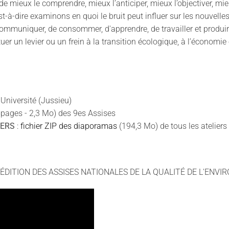
 mieux le comprendre, mieux l’anticiper, mieux l’objectiver, mieux
t-à-dire examinons en quoi le bruit peut influer sur les nouvelle
mmuniquer, de consommer, d'apprendre, de travailler et produire, 
uer un levier ou un frein à la transition écologique, à l’économie 
Université (Jussieu)
 pages - 2,3 Mo) des 9es Assises
IERS
:
fichier ZIP des diaporamas
(194,3 Mo) de tous les ateliers
 ÉDITION DES ASSISES NATIONALES DE LA QUALITÉ DE L'EN