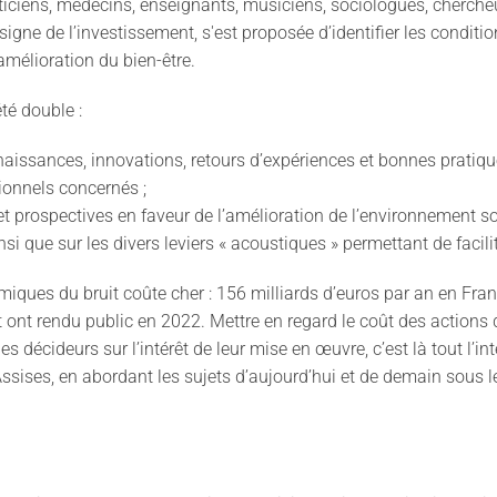
ousticiens, médecins, enseignants, musiciens, sociologues, cherche
igne de l’investissement, s'est proposée d’identifier les conditio
’amélioration du bien-être.
été double :
nnaissances, innovations, retours d’expériences et bonnes prati
ionnels concernés ;
et prospectives en faveur de l’amélioration de l’environnement so
insi que sur les divers leviers « acoustiques » permettant de facil
iques du bruit coûte cher : 156 milliards d’euros par an en Franc
it ont rendu public en 2022. Mettre en regard le coût des action
es décideurs sur l’intérêt de leur mise en œuvre, c’est là tout l’in
sises, en abordant les sujets d’aujourd’hui et de demain sous l