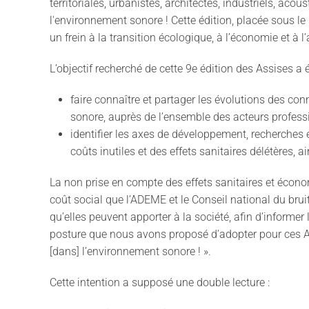
territoriales, urbanistes, architectes, industriels, ac
l'environnement sonore ! Cette édition, placée sous le s
un frein à la transition écologique, à l’économie et à l
L’objectif recherché de cette 9e édition des Assises a 
faire connaître et partager les évolutions des co
sonore, auprès de l’ensemble des acteurs profess
identifier les axes de développement, recherches 
coûts inutiles et des effets sanitaires délétères, a
La non prise en compte des effets sanitaires et économ
coût social que l’ADEME et le Conseil national du bru
qu’elles peuvent apporter à la société, afin d’informer l
posture que nous avons proposé d’adopter pour ces As
[dans] l’environnement sonore ! ».
Cette intention a supposé une double lecture :