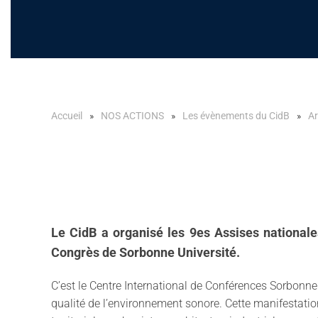
Accueil
NOS ACTIONS
Les évènements du CidB
Ar
Le CidB a organisé les 9es Assises nationale
Congrès de Sorbonne Université.
C’est le Centre International de Conférences Sorbonne 
qualité de l’environnement sonore. Cette manifestation