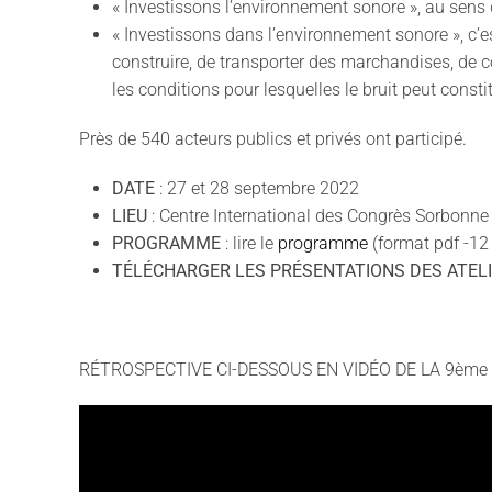
« Investissons l’environnement sonore », au sens de
« Investissons dans l’environnement sonore », c’es
construire, de transporter des marchandises, de co
les conditions pour lesquelles le bruit peut constit
Près de 540 acteurs publics et privés ont participé.
DATE
: 27 et 28 septembre 2022
LIEU
: Centre International des Congrès Sorbonne 
PROGRAMME
: lire le
programme
(format pdf -12
TÉLÉCHARGER LES PRÉSENTATIONS DES ATEL
RÉTROSPECTIVE CI-DESSOUS EN VIDÉO DE LA 9ème