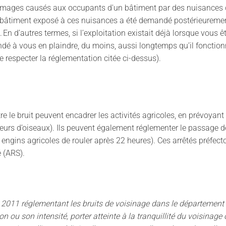
 dommages causés aux occupants d'un bâtiment par des nuisances d
u bâtiment exposé à ces nuisances a été demandé postérieurement
). En d’autres termes, si l’exploitation existait déjà lorsque vous
é à vous en plaindre, du moins, aussi longtemps qu’il fonctionne 
de respecter la réglementation citée ci-dessus).
ntre le bruit peuvent encadrer les activités agricoles, en prévoya
eurs d’oiseaux). Ils peuvent également réglementer le passage 
 engins agricoles de rouler après 22 heures). Ces arrêtés préfect
é (ARS).
2011 réglementant les bruits de voisinage dans le département 
ion ou son intensité, porter atteinte à la tranquillité du voisinag