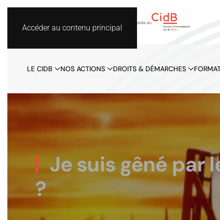
Accéder au contenu principal
LE CIDB
NOS ACTIONS
DROITS & DÉMARCHES
FORMAT
Je suis gêné par l
?