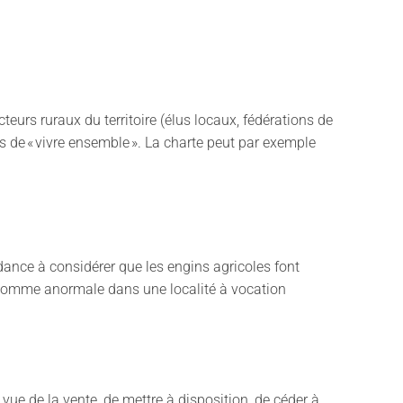
eurs ruraux du territoire (élus locaux, fédérations de
es de « vivre ensemble ». La charte peut par exemple
endance à considérer que les engins agricoles font
ée comme anormale dans une localité à vocation
n vue de la vente, de mettre à disposition, de céder à