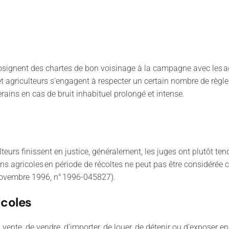
cosignent des chartes de bon voisinage à la campagne avec les act
 et agriculteurs s'engagent à respecter un certain nombre de règl
rains en cas de bruit inhabituel prolongé et intense.
culteurs finissent en justice, généralement, les juges ont plutôt t
gins agricoles en période de récoltes ne peut pas être considér
 novembre 1996, n° 1996-045827).
icoles
n vente, de vendre, d'importer, de louer, de détenir ou d'exposer e