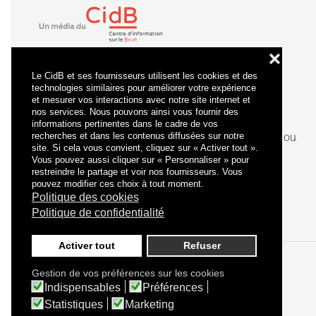
❌
Le CidB et ses fournisseurs utilisent les cookies et des
technologies similaires pour améliorer votre expérience
et mesurer vos interactions avec notre site internet et
nos services. Nous pouvons ainsi vous fournir des
informations pertinentes dans le cadre de vos
recherches et dans les contenus diffusées sur notre
La
certification
qualité a été délivrée au titre de la ou
site. Si cela vous convient, cliquez sur « Activer tout ».
des catégories d'actions suivantes : actions de
Vous pouvez aussi cliquer sur « Personnaliser » pour
formation.
restreindre le partage et voir nos fournisseurs. Vous
pouvez modifier ces choix à tout moment.
Politique des cookies
Politique de confidentialité
Activer tout
Refuser
Gestion de vos préférences sur les cookies
Politique de confidentialité
Mentions légales
Indispensables
Préférences
Statistiques
Marketing