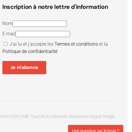
Inscription à notre lettre d'information
Nom
E-mail
J’ai lu et j’accepte les
Termes et conditions
et la
Politique de confidentialité
Je m'abonne
2009-
2026
CidB. Tous droits réservés.
Réalisation
Atypik Design
.
Une question sur le bruit ?