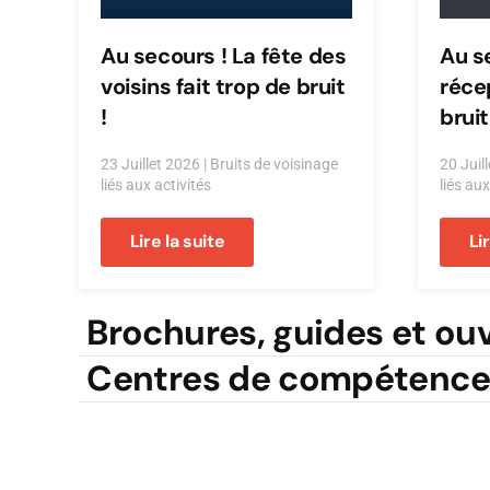
Au secours ! La fête des
Au se
voisins fait trop de bruit
récep
!
bruit
23 Juillet 2026
|
Bruits de voisinage
20 Juil
liés aux activités
liés aux
Lire la suite
Li
Brochures, guides et ou
Centres de compétence