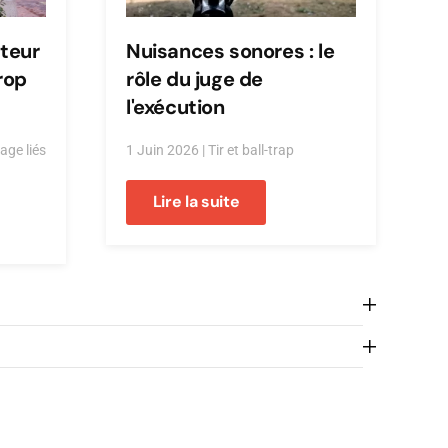
cteur
Nuisances sonores : le
rop
rôle du juge de
l'exécution
age liés
1 Juin 2026
|
Tir et ball-trap
Lire la suite