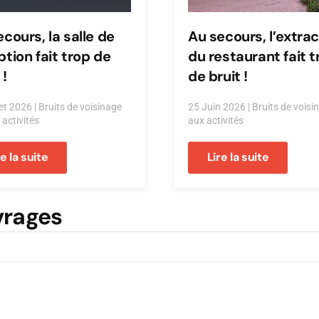
cours, la salle de
Au secours, l’extra
tion fait trop de
du restaurant fait t
 !
de bruit !
let 2026
|
Bruits de voisinage
25 Juin 2026
|
Bruits de voisin
 activités
aux activités
re la suite
Lire la suite
vrages