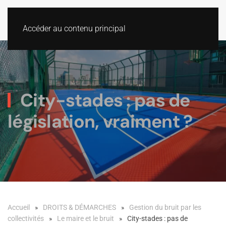
Accéder au contenu principal
City-stades : pas de
législation, vraiment ?
Accueil
DROITS & DÉMARCHES
Gestion du bruit par les
collectivités
Le maire et le bruit
City-stades : pas de