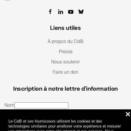
Liens utiles
À propos du CidB
Presse
Nous soutenir
Faire un don
Inscription à notre lettre d'information
Nom
❌
E-mail
Le CidB et ses fournisseurs utilisent les cookies et des
J’ai lu et j’accepte les
Termes et conditions
et la
technologies similaires pour améliorer votre expérience et mesurer