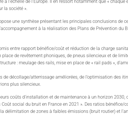
 à l’échelle de l’Europe. Il en ressort notamment que « chaque 
 la société ».
propose une synthèse présentant les principales conclusions de 
 d’accompagnement à la réalisation des Plans de Prévention du B
mis entre rapport bénéfice/coût et réduction de la charge sanitai
 en place de revêtement phoniques, de pneus silencieux et de limi
rastructure : meulage des rails, mise en place de « rail pads », d’am
s de décollage/atterrissage améliorées, de l’optimisation des itiné
ions plus silencieux.
urs coûts d’installation et de maintenance à un horizon 2030, con
e « Coût social du bruit en France en 2021 ». Des ratios bénéfice
, la délimitation de zones à faibles émissions (bruit routier) et 