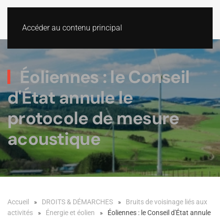
Accéder au contenu principal
Éoliennes : le Conseil
d'État annule le
protocole de mesure
acoustique
Accueil
DROITS & DÉMARCHES
Bruits de voisinage liés aux
activités
Énergie et éolien
Éoliennes : le Conseil d'État annule