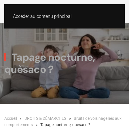
Accéder au contenu principal
Tapage nocturne,
quèsaco ?
Accueil
DROITS & DÉMARCHES
Bruits de voisinage liés aux
comportements
Tapage nocturne, quèsaco ?