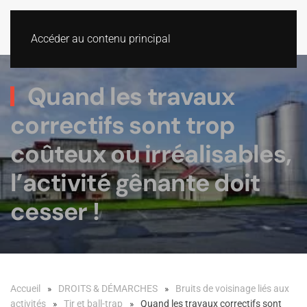
Accéder au contenu principal
Quand les travaux
correctifs sont trop
coûteux ou irréalisables,
l’activité gênante doit
cesser !
Accueil
DROITS & DÉMARCHES
Bruits de voisinage liés aux
activités
Tir et ball-trap
Quand les travaux correctifs sont