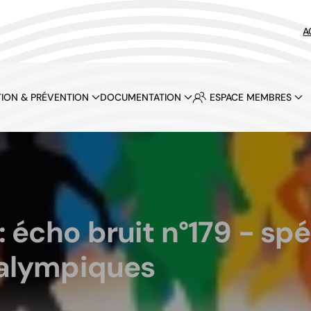
A
ION & PRÉVENTION
DOCUMENTATION
ESPACE MEMBRES
: écho bruit n°179 - sp
ralympiques