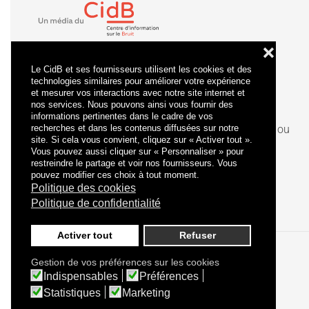
❌
Le CidB et ses fournisseurs utilisent les cookies et des
technologies similaires pour améliorer votre expérience
et mesurer vos interactions avec notre site internet et
nos services. Nous pouvons ainsi vous fournir des
informations pertinentes dans le cadre de vos
recherches et dans les contenus diffusées sur notre
La
certification
qualité a été délivrée au titre de la ou
site. Si cela vous convient, cliquez sur « Activer tout ».
des catégories d'actions suivantes : actions de
Vous pouvez aussi cliquer sur « Personnaliser » pour
formation.
restreindre le partage et voir nos fournisseurs. Vous
pouvez modifier ces choix à tout moment.
Politique des cookies
Politique de confidentialité
Activer tout
Refuser
Gestion de vos préférences sur les cookies
Politique de confidentialité
Mentions légales
Indispensables
Préférences
Statistiques
Marketing