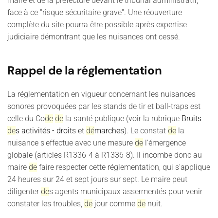
maire et de la préfecture devant le tribunal administratif,
face à ce "risque sécuritaire grave". Une réouverture
complète du site pourra être possible après expertise
judiciaire démontrant que les nuisances ont cessé.
Rappel de la réglementation
La réglementation en vigueur concernant les nuisances
sonores provoquées par les stands de tir et ball-traps est
celle du Co
de
de
la santé publique (voir la rubrique
Bruits
de
s activités - droits et
dé
marches
). Le constat
de
la
nuisance s'effectue avec une mesure
de
l'émergence
globale (articles R1336-4 à R1336-8). Il incombe donc au
maire
de
faire respecter cette réglementation, qui s'applique
24 heures sur 24 et sept jours sur sept. Le maire peut
diligenter
de
s agents municipaux assermentés pour venir
constater les troubles,
de
jour comme
de
nuit.