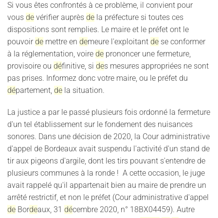
Si vous êtes confrontés à ce problème, il convient pour
vous
de
vérifier auprès
de
la préfecture si toutes ces
dispositions sont remplies. Le maire et le préfet ont le
pouvoir
de
mettre en
de
meure l'exploitant
de
se conformer
à la réglementation, voire
de
prononcer une fermeture,
provisoire ou
dé
finitive, si
de
s mesures appropriées ne sont
pas prises. Informez donc votre maire, ou le préfet du
dé
partement,
de
la situation.
La justice a par le passé plusieurs fois ordonné la fermeture
d'un tel établissement sur le fondement des nuisances
sonores. Dans une décision de 2020, la Cour administrative
d'appel de Bordeaux avait suspendu l'activité d'un stand de
tir aux pigeons d'argile, dont les tirs pouvant s'entendre de
plusieurs communes à la ronde ! A cette occasion, le juge
avait rappelé qu'il appartenait bien au maire de prendre un
arrêté restrictif, et non le préfet (Cour administrative d'appel
de
Bor
de
aux, 31
dé
cembre 2020, n° 18BX04459). Autre