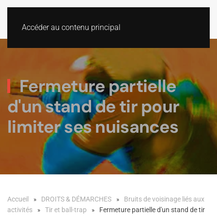
Accéder au contenu principal
Fermeture partielle
d'un stand de tir pour
limiter ses nuisances
Accueil
DROITS & DÉMARCHES
Bruits de voisinage liés aux
activités
Tir et ball-trap
Fermeture partielle d'un stand de tir