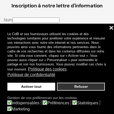
Inscription à notre lettre d'information
Nom
❌
E-mail
Le CidB et ses fournisseurs utilisent les cookies et des
J’ai lu et j’accepte les
Termes et conditions
et la
technologies similaires pour améliorer votre expérience et mesurer
vos interactions avec notre site internet et nos services. Nous
Politique de confidentialité
pouvons ainsi vous fournir des informations pertinentes dans le
cadre de vos recherches et dans les contenus diffusées sur notre
site. Si cela vous convient, cliquez sur « Activer tout ». Vous
Je m'abonne
pouvez aussi cliquer sur « Personnaliser » pour restreindre le
partage et voir nos fournisseurs. Vous pouvez modifier ces choix à
Politique des cookies
tout moment.
Politique de confidentialité
Activer tout
Refuser
Politique de confidentialité
Mentions légales
Gestion de vos préférences sur les cookies
© 2009-
2026
CidB. Tous droits réservés.
Indispensables
Préférences
Statistiques
Réalisation
Atypik Design
.
Une question sur le bruit ?
Marketing