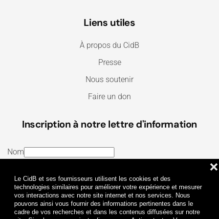
Liens utiles
À propos du CidB
Presse
Nous soutenir
Faire un don
Inscription à notre lettre d'information
Nom
❌
E-mail
Le CidB et ses fournisseurs utilisent les cookies et des
J’ai lu et j’accepte les
Termes et conditions
et la
technologies similaires pour améliorer votre expérience et mesurer
vos interactions avec notre site internet et nos services. Nous
Politique de confidentialité
pouvons ainsi vous fournir des informations pertinentes dans le
cadre de vos recherches et dans les contenus diffusées sur notre