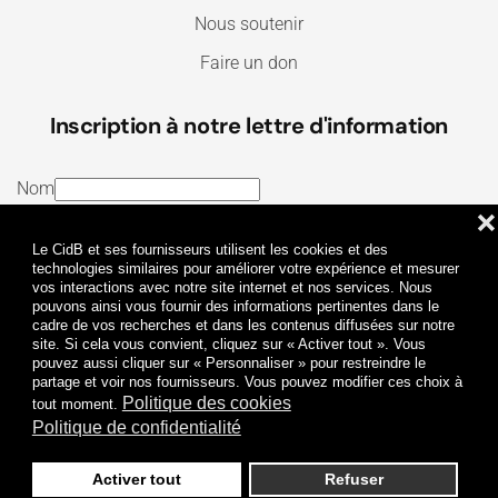
Nous soutenir
Faire un don
Inscription à notre lettre d'information
Nom
❌
E-mail
Le CidB et ses fournisseurs utilisent les cookies et des
J’ai lu et j’accepte les
Termes et conditions
et la
technologies similaires pour améliorer votre expérience et mesurer
vos interactions avec notre site internet et nos services. Nous
Politique de confidentialité
pouvons ainsi vous fournir des informations pertinentes dans le
cadre de vos recherches et dans les contenus diffusées sur notre
site. Si cela vous convient, cliquez sur « Activer tout ». Vous
Je m'abonne
pouvez aussi cliquer sur « Personnaliser » pour restreindre le
partage et voir nos fournisseurs. Vous pouvez modifier ces choix à
Politique des cookies
tout moment.
Politique de confidentialité
Activer tout
Refuser