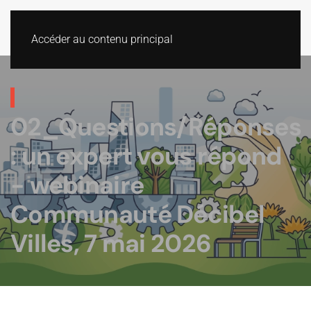
Accéder au contenu principal
02_Questions/Réponses
: un expert vous répond
- webinaire
Communauté Décibel
Villes, 7 mai 2026