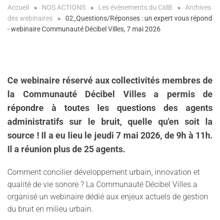
Accueil
NOS ACTIONS
Les évènements du CidB
Archives
des webinaires
02_Questions/Réponses : un expert vous répond
- webinaire Communauté Décibel Villes, 7 mai 2026
Ce webinaire réservé aux collectivités membres de
la Communauté Décibel Villes a permis de
répondre à toutes les questions des agents
administratifs sur le bruit, quelle qu'en soit la
source ! Il a eu lieu le jeudi 7 mai 2026, de 9h à 11h.
Il a réunion plus de 25 agents.
Comment concilier développement urbain, innovation et
qualité de vie sonore ? La Communauté Décibel Villes a
organisé un webinaire dédié aux enjeux actuels de gestion
hashtag
hashtag
du
bruit
en milieu
urbain
.