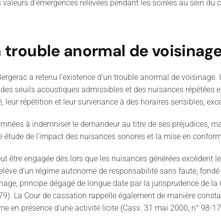
s valeurs d’émergences relevées pendant les soirées au sein du 
n trouble anormal de voisinag
Bergerac a retenu l’existence d’un trouble anormal de voisinage. 
 des seuils acoustiques admissibles et des nuisances répétées e
é, leur répétition et leur survenance à des horaires sensibles, 
amnées à indemniser le demandeur au titre de ses préjudices, m
 étude de l’impact des nuisances sonores et la mise en conformit
té peut être engagée dès lors que les nuisances générées excèdent
 relève d’un régime autonome de responsabilité sans faute, fondé s
nage, principe dégagé de longue date par la jurisprudence de la
79). La Cour de cassation rappelle également de manière consta
 en présence d’une activité licite (Cass. 31 mai 2000, n° 98-17.