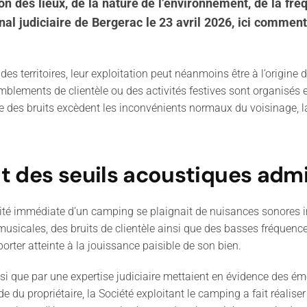
on des lieux, de la nature de l’environnement, de la fr
al judiciaire de Bergerac le 23 avril 2026, ici comment
 territoires, leur exploitation peut néanmoins être à l’origine 
blements de clientèle ou des activités festives sont organisés en
urée des bruits excèdent les inconvénients normaux du voisinage, la
t des seuils acoustiques admi
imité immédiate d’un camping se plaignait de nuisances sonores i
icales, des bruits de clientèle ainsi que des basses fréquences,
porter atteinte à la jouissance paisible de son bien.
si que par une expertise judiciaire mettaient en évidence des é
 du propriétaire, la Société exploitant le camping a fait réalise