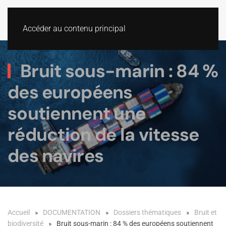
Accéder au contenu principal
Bruit sous-marin : 84 %
des européens
soutiennent une
réduction de la vitesse
des navires
Accueil
DOCUMENTATION
Dossiers thématiques
Bruit et
biodiversité
Bruit sous-marin : 84 % des européens soutiennent