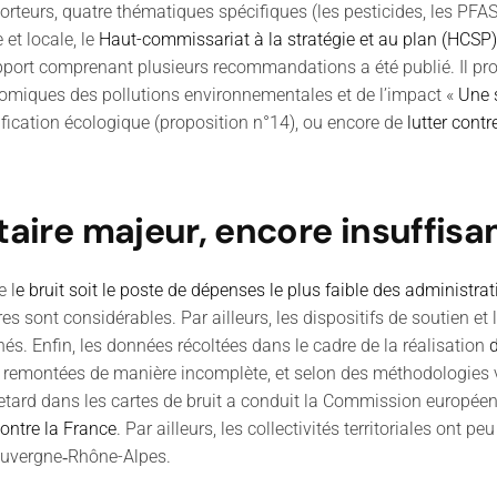
teurs, quatre thématiques spécifiques (les pesticides, les PFAS, le
 et locale, le
Haut-commissariat à la stratégie et au plan (HCSP)
pport comprenant plusieurs recommandations a été publié. Il pro
nomiques des pollutions environnementales et de l’impact «
Une 
ification écologique (proposition n°14), ou encore de
lutter cont
nitaire majeur, encore insuffi
ue
l
e bruit soit le poste de dépenses le plus faible des administra
res sont considérables.
Par ailleurs, les dispositifs de soutien et
nés.
Enfin, les données récoltées dans le cadre de la réalisation
d
t remontées de manière incomplète, et selon des méthodologies var
etard dans les cartes de bruit a conduit la Commission européenn
ntre la France
. Par ailleurs, l
es collectivités territoriales ont pe
Auvergne
‑
Rhône-Alpes
.