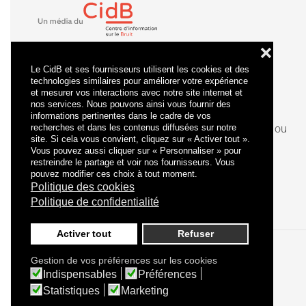
❌
Le CidB et ses fournisseurs utilisent les cookies et des
technologies similaires pour améliorer votre expérience
et mesurer vos interactions avec notre site internet et
nos services. Nous pouvons ainsi vous fournir des
informations pertinentes dans le cadre de vos
recherches et dans les contenus diffusées sur notre
La
certification
qualité a été délivrée au titre de la ou
site. Si cela vous convient, cliquez sur « Activer tout ».
des catégories d'actions suivantes : actions de
Vous pouvez aussi cliquer sur « Personnaliser » pour
formation.
restreindre le partage et voir nos fournisseurs. Vous
pouvez modifier ces choix à tout moment.
Politique des cookies
Politique de confidentialité
Activer tout
Refuser
Gestion de vos préférences sur les cookies
Politique de confidentialité
Mentions légales
Indispensables
Préférences
Statistiques
Marketing