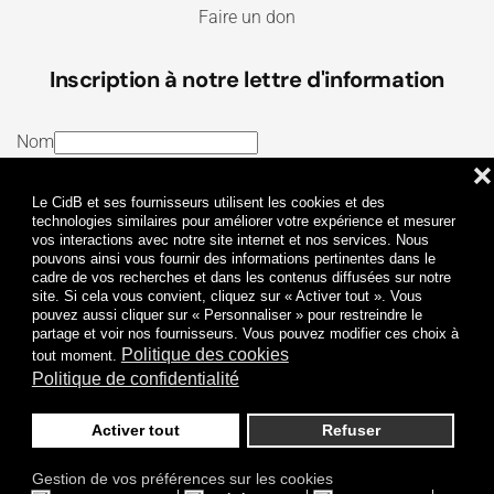
Faire un don
Inscription à notre lettre d'information
Nom
❌
E-mail
Le CidB et ses fournisseurs utilisent les cookies et des
J’ai lu et j’accepte les
Termes et conditions
et la
technologies similaires pour améliorer votre expérience et mesurer
vos interactions avec notre site internet et nos services. Nous
Politique de confidentialité
pouvons ainsi vous fournir des informations pertinentes dans le
cadre de vos recherches et dans les contenus diffusées sur notre
site. Si cela vous convient, cliquez sur « Activer tout ». Vous
Je m'abonne
pouvez aussi cliquer sur « Personnaliser » pour restreindre le
partage et voir nos fournisseurs. Vous pouvez modifier ces choix à
Politique des cookies
tout moment.
Politique de confidentialité
Activer tout
Refuser
Politique de confidentialité
Mentions légales
Gestion de vos préférences sur les cookies