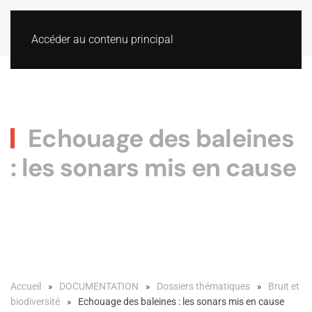
Accéder au contenu principal
Echouage des baleines
: les sonars mis en cause
Accueil
DOCUMENTATION
Dossiers thématiques
Bruit et
biodiversité
Echouage des baleines : les sonars mis en cause