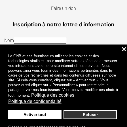
Faire un don
Inscription à notre lettre d'information
Nom
❌
E-mail
Le CidB et ses fournisseurs utilisent les cookies et des
J’ai lu et j’accepte les
Termes et conditions
et la
technologies similaires pour améliorer votre expérience et mesurer
vos interactions avec notre site internet et nos services. Nous
Politique de confidentialité
pouvons ainsi vous fournir des informations pertinentes dans le
cadre de vos recherches et dans les contenus diffusées sur notre
site. Si cela vous convient, cliquez sur « Activer tout ». Vous
Je m'abonne
pouvez aussi cliquer sur « Personnaliser » pour restreindre le
partage et voir nos fournisseurs. Vous pouvez modifier ces choix à
Politique des cookies
tout moment.
Politique de confidentialité
Activer tout
Refuser
Politique de confidentialité
Mentions légales