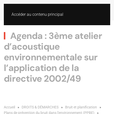
Accéder au contenu principal
Agenda : 3ème atelier
d’acoustique
environnementale sur
l’application de la
directive 2002/49
Accueil
DROITS & DÉMARCHES
Bruit et planification
Plans de prévention du bruit dans l'environnement (PPBE)