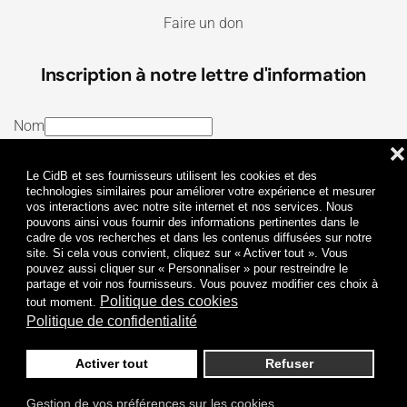
Faire un don
Inscription à notre lettre d'information
Nom
❌
E-mail
Le CidB et ses fournisseurs utilisent les cookies et des
J’ai lu et j’accepte les
Termes et conditions
et la
technologies similaires pour améliorer votre expérience et mesurer
vos interactions avec notre site internet et nos services. Nous
Politique de confidentialité
pouvons ainsi vous fournir des informations pertinentes dans le
cadre de vos recherches et dans les contenus diffusées sur notre
site. Si cela vous convient, cliquez sur « Activer tout ». Vous
Je m'abonne
pouvez aussi cliquer sur « Personnaliser » pour restreindre le
partage et voir nos fournisseurs. Vous pouvez modifier ces choix à
Politique des cookies
tout moment.
Politique de confidentialité
Activer tout
Refuser
Politique de confidentialité
Mentions légales
Gestion de vos préférences sur les cookies